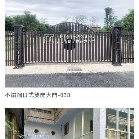
不鏽鋼日式雙開大門-038