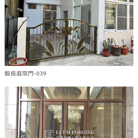
鍛造庭院門-039