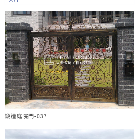
鍛造庭院門-037