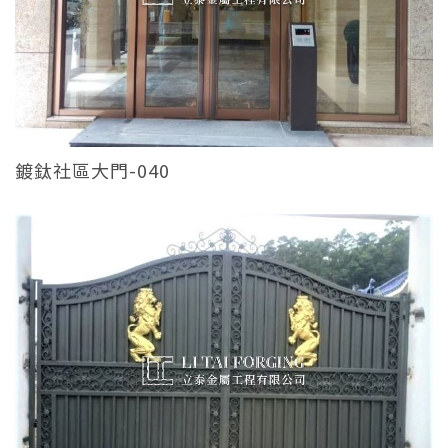
鍍鈦社區大門-040