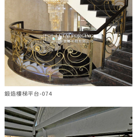
鍛造樓梯平台-074