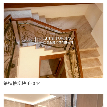
鍛造樓梯扶手-044