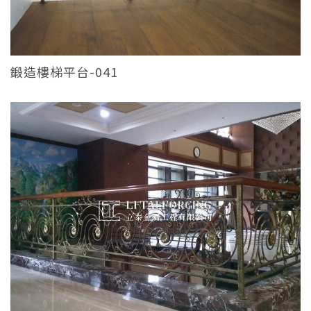
鍛造樓梯平台-041