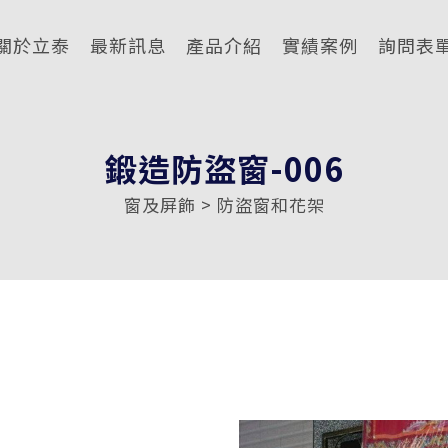
關於立泰
最新訊息
產品介紹
實績案例
詢問表
鍛造防盜窗-006
窗及屏飾 > 防盜窗和花架