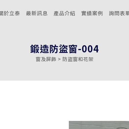
關於立泰
最新訊息
產品介紹
實績案例
詢問表
鍛造防盜窗-004
窗及屏飾 > 防盜窗和花架