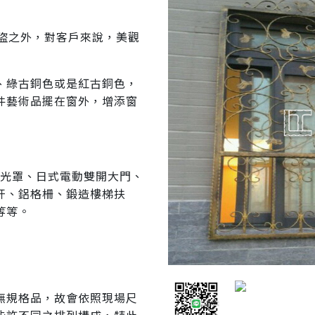
防盜之外，對客戶來說，美觀
、綠古銅色或是紅古銅色，
件藝術品擺在窗外，增添窗
採光罩、日式電動雙開大門、
杆、鋁格柵、鍛造樓梯扶
等等。
無規格品，故會依照現場尺