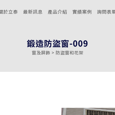
關於立泰
最新訊息
產品介紹
實績案例
詢問表
鍛造防盜窗-009
窗及屏飾 > 防盜窗和花架